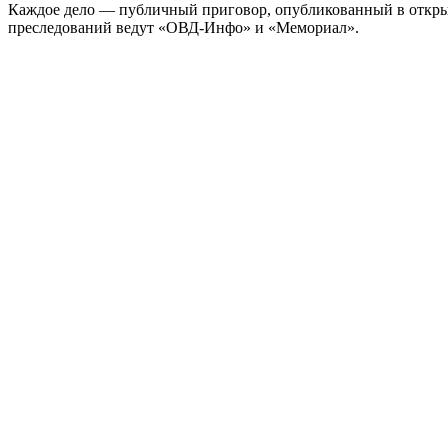
Каждое дело — публичный приговор, опубликованный в откр
преследований ведут «ОВД-Инфо» и «Мемориал».
Meduza
meduza.io
·
ежедневные новости и аналитика
→
Новая газета Европа
novayagazeta.eu
·
преемница «Новой газеты» в эмиграции