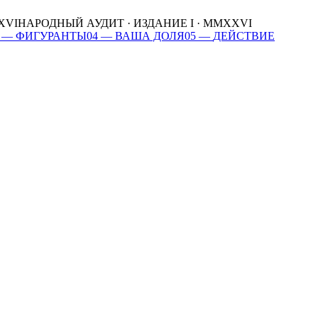
XVI
НАРОДНЫЙ АУДИТ · ИЗДАНИЕ I · MMXXVI
—
ФИГУРАНТЫ
04
—
ВАША ДОЛЯ
05
—
ДЕЙСТВИЕ