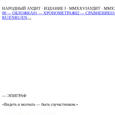
НАРОДНЫЙ АУДИТ · ИЗДАНИЕ I · MMXXVI
АУДИТ · MMX
00
—
ОБЛОЖКА
01
—
ХРОНОМЕТРАЖ
02
—
СРАВНЕНИЕ
03
RU
/
EN
RU
/
EN
00
ОБЛОЖКА
01
ХРОНОМЕТРАЖ
02
СРАВНЕНИЕ
03
ФИГУРАНТЫ
04
ВАША ДОЛЯ
05
ДЕЙСТВИЕ
MMXXVI
— ЭПИГРАФ
«Видеть и молчать — быть соучастником.»
— НАРОДНАЯ ПОГОВОРКА