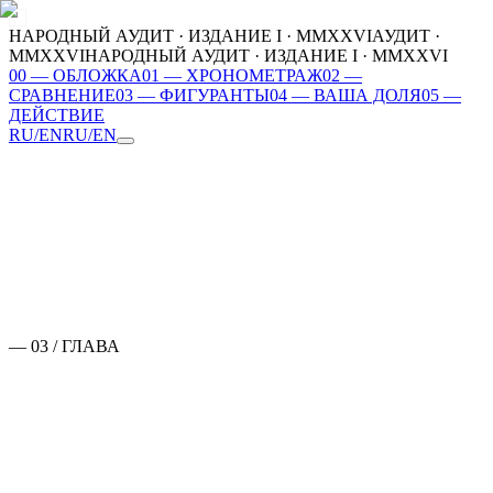
НАРОДНЫЙ АУДИТ · ИЗДАНИЕ I · MMXXVI
АУДИТ ·
MMXXVI
НАРОДНЫЙ АУДИТ · ИЗДАНИЕ I · MMXXVI
00
—
ОБЛОЖКА
01
—
ХРОНОМЕТРАЖ
02
—
СРАВНЕНИЕ
03
—
ФИГУРАНТЫ
04
—
ВАША ДОЛЯ
05
—
ДЕЙСТВИЕ
RU
/
EN
RU
/
EN
00
ОБЛОЖКА
01
ХРОНОМЕТРАЖ
02
СРАВНЕНИЕ
03
ФИГУРАНТЫ
04
ВАША ДОЛЯ
05
ДЕЙСТВИЕ
MMXXVI
— 03 / ГЛАВА