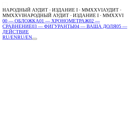
НАРОДНЫЙ АУДИТ · ИЗДАНИЕ I · MMXXVI
АУДИТ ·
MMXXVI
НАРОДНЫЙ АУДИТ · ИЗДАНИЕ I · MMXXVI
00
—
ОБЛОЖКА
01
—
ХРОНОМЕТРАЖ
02
—
СРАВНЕНИЕ
03
—
ФИГУРАНТЫ
04
—
ВАША ДОЛЯ
05
—
ДЕЙСТВИЕ
RU
/
EN
RU
/
EN
00
ОБЛОЖКА
01
ХРОНОМЕТРАЖ
02
СРАВНЕНИЕ
03
ФИГУРАНТЫ
04
ВАША ДОЛЯ
05
ДЕЙСТВИЕ
MMXXVI
ДЕЛО ₽
2026 / 001
ОБЪЁМ ДЕЛА ₽
44,069 трлн ₽
ПРЕДМЕТ
Федеральный бюджет / 2026
ИСТОЧНИКОВ
4 верифицированных