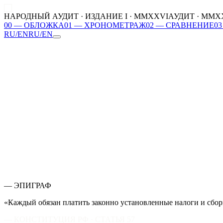
НАРОДНЫЙ АУДИТ · ИЗДАНИЕ I · MMXXVI
АУДИТ · MMX
00
—
ОБЛОЖКА
01
—
ХРОНОМЕТРАЖ
02
—
СРАВНЕНИЕ
03
RU
/
EN
RU
/
EN
00
ОБЛОЖКА
01
ХРОНОМЕТРАЖ
02
СРАВНЕНИЕ
03
ФИГУРАНТЫ
04
ВАША ДОЛЯ
05
ДЕЙСТВИЕ
MMXXVI
— ЭПИГРАФ
«Каждый обязан платить законно установленные налоги и сбор
— КОНСТИТУЦИЯ РФ · СТАТЬЯ 57