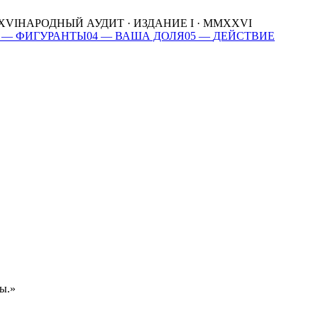
XVI
НАРОДНЫЙ АУДИТ · ИЗДАНИЕ I · MMXXVI
—
ФИГУРАНТЫ
04
—
ВАША ДОЛЯ
05
—
ДЕЙСТВИЕ
ы.»